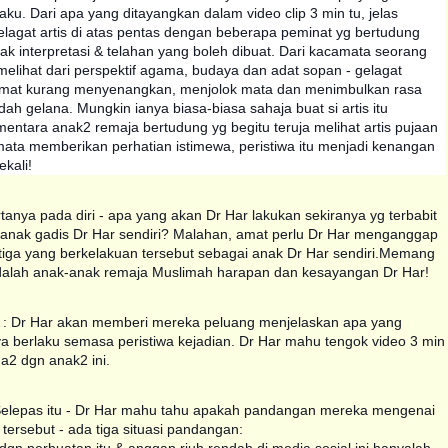
aku. Dari apa yang ditayangkan dalam video clip 3 min tu, jelas
lagat artis di atas pentas dengan beberapa peminat yg bertudung
yak interpretasi & telaha
n yang boleh dibuat. Dari kacamata seorang
melihat dari perspektif agama, budaya dan adat sopan - gelagat
amat kurang menyenangkan, menjolok mata dan menimbulkan rasa
ah gelana. Mungkin ianya biasa-biasa sahaja buat si artis itu
mentara anak2 remaja bertudung yg begitu teruja melihat artis pujaan
mata memberikan perhatian istimewa, peristiwa itu menjadi kenangan
ekali!
tanya pada diri - apa yang akan Dr Har lakukan sekiranya yg terbabit
h anak gadis Dr Har sendiri? Malahan, amat perlu Dr Har menganggap
tiga yang berkelakuan tersebut sebagai anak Dr Har sendiri.Memang
alah anak-anak remaja Muslimah harapan dan kesayangan Dr Har!
 Dr Har akan memberi mereka peluang menjelaskan apa yang
a berlaku semasa peristiwa kejadian. Dr Har mahu tengok video 3 min
a2 dgn anak2 ini.
elepas itu - Dr Har mahu tahu apakah pandangan mereka mengenai
tersebut - ada tiga situasi pandangan: