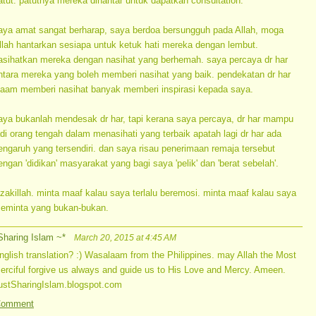
atut. patutnya mereka dihantar untuk dapatkan consultation.
aya amat sangat berharap, saya berdoa bersungguh pada Allah, moga
llah hantarkan sesiapa untuk ketuk hati mereka dengan lembut.
asihatkan mereka dengan nasihat yang berhemah. saya percaya dr har
ntara mereka yang boleh memberi nasihat yang baik. pendekatan dr har
laam memberi nasihat banyak memberi inspirasi kepada saya.
aya bukanlah mendesak dr har, tapi kerana saya percaya, dr har mampu
adi orang tengah dalam menasihati yang terbaik apatah lagi dr har ada
engaruh yang tersendiri. dan saya risau penerimaan remaja tersebut
engan 'didikan' masyarakat yang bagi saya 'pelik' dan 'berat sebelah'.
azakillah. minta maaf kalau saya terlalu beremosi. minta maaf kalau saya
eminta yang bukan-bukan.
Sharing Islam ~*
March 20, 2015 at 4:45 AM
nglish translation? :) Wasalaam from the Philippines. may Allah the Most
erciful forgive us always and guide us to His Love and Mercy. Ameen.
ustSharingIslam.blogspot.com
Comment