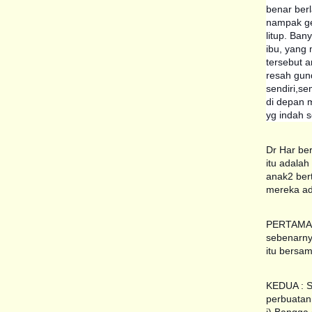
benar berl
nampak ge
litup. Ban
ibu, yang 
tersebut 
resah gund
sendiri,se
di depan 
yg indah s
Dr Har ber
itu adala
anak2 ber
mereka ad
PERTAMA :
sebenarny
itu bersam
KEDUA : S
perbuatan 