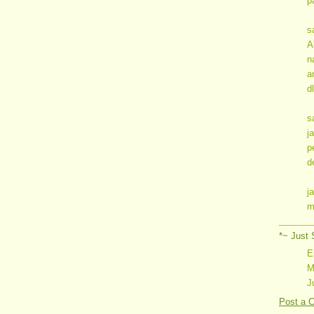
p
s
A
n
a
d
s
j
p
d
j
m
*~ Just 
E
M
J
Post a 