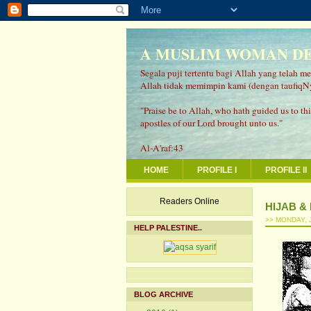
A MUSLIM WOMAN DEF
Segala puji tertentu bagi Allah yang telah 
Allah tidak memimpin kami (dengan taufiqN
"Praise be to Allah, who hath guided us to thi
apostles of our Lord brought unto us."
Al-A'raf:43
HOME
PROFILE I
PROFILE II
Readers Online
HIJAB &
>> MONDAY, 
HELP PALESTINE..
BLOG ARCHIVE