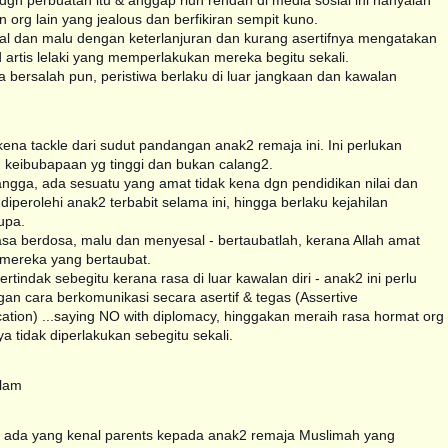
dgn perbuatan itu & anggap riuh rendah di media sosial ini hanyalah
 org lain yang jealous dan berfikiran sempit kuno.
sal dan malu dengan keterlanjuran dan kurang asertifnya mengatakan
artis lelaki yang memperlakukan mereka begitu sekali.
asa bersalah pun, peristiwa berlaku di luar jangkaan dan kawalan
ena tackle dari sudut pandangan anak2 remaja ini. Ini perlukan
 keibubapaan yg tinggi dan bukan calang2.
angga, ada sesuatu yang amat tidak kena dgn pendidikan nilai dan
iperolehi anak2 terbabit selama ini, hingga berlaku kejahilan
upa.
rasa berdosa, malu dan menyesal - bertaubatlah, kerana Allah amat
 mereka yang bertaubat.
 bertindak sebegitu kerana rasa di luar kawalan diri - anak2 ini perlu
gan cara berkomunikasi secara asertif & tegas (Assertive
tion) ...saying NO with diplomacy, hinggakan meraih rasa hormat org
ya tidak diperlakukan sebegitu sekali.
'lam
u ada yang kenal parents kepada anak2 remaja Muslimah yang