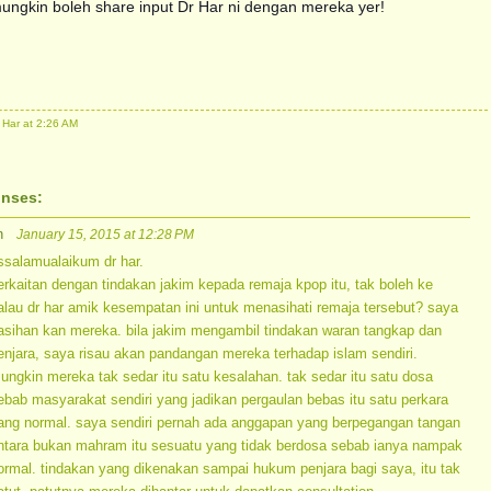
mungkin boleh share input Dr Har ni dengan mereka yer!
. Har
at
2:26 AM
onses:
n
January 15, 2015 at 12:28 PM
ssalamualaikum dr har.
erkaitan dengan tindakan jakim kepada remaja kpop itu, tak boleh ke
alau dr har amik kesempatan ini untuk menasihati remaja tersebut? saya
asihan kan mereka. bila jakim mengambil tindakan waran tangkap dan
enjara, saya risau akan pandangan mereka terhadap islam sendiri.
ungkin mereka tak sedar itu satu kesalahan. tak sedar itu satu dosa
ebab masyarakat sendiri yang jadikan pergaulan bebas itu satu perkara
ang normal. saya sendiri pernah ada anggapan yang berpegangan tangan
ntara bukan mahram itu sesuatu yang tidak berdosa sebab ianya nampak
ormal. tindakan yang dikenakan sampai hukum penjara bagi saya, itu tak