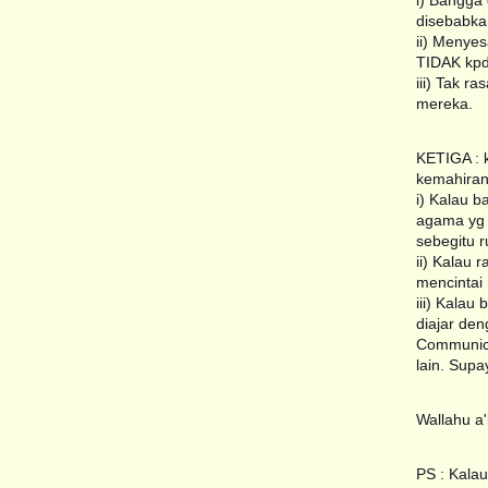
i) Bangga 
disebabkan
ii) Menye
TIDAK kpd 
iii) Tak r
mereka.
KETIGA : k
kemahiran
i) Kalau b
agama yg d
sebegitu r
ii) Kalau 
mencintai
iii) Kalau
diajar den
Communica
lain. Supa
Wallahu a
PS : Kala