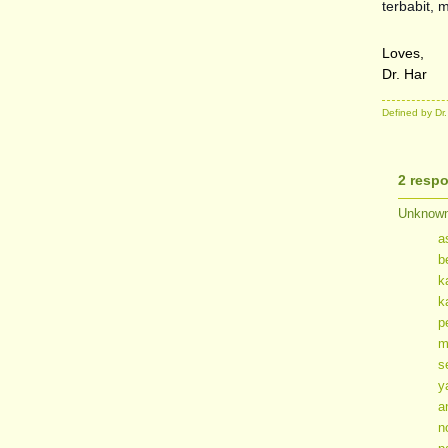
terbabit, 
Loves,
Dr. Har
Defined by Dr
2 resp
Unknow
a
b
k
k
p
m
s
y
a
n