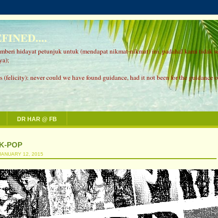
INED....
memberi hidayat petunjuk untuk (mendapat nikmat-nikmat) ini, padahal kami tidak 
ya);
s (felicity): never could we have found guidance, had it not been for the guidance of
DR HAR @ FB
 K-POP
JANUARY 12, 2015