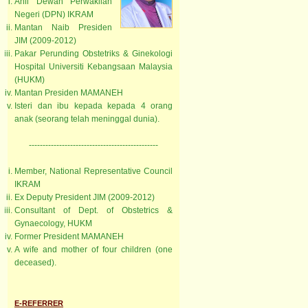
Ahli Dewan Perwakilan
Negeri (DPN) IKRAM
Mantan Naib Presiden
JIM (2009-2012)
Pakar Perunding Obstetriks & Ginekologi
Hospital Universiti Kebangsaan Malaysia
(HUKM)
Mantan Presiden MAMANEH
Isteri dan ibu kepada kepada 4 orang
anak (seorang telah meninggal dunia).
-----------------------------------------------
Member, National Representative Council
IKRAM
Ex Deputy President JIM (2009-2012)
Consultant of Dept. of Obstetrics &
Gynaecology, HUKM
Former President MAMANEH
A wife and mother of four children (one
deceased).
E-REFERRER