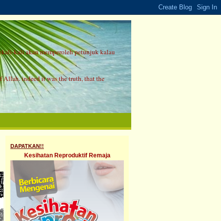
sekali-kali akan memperoleh petunjuk kalau
 Allah. indeed it was the truth, that the
DAPATKAN!!
Kesihatan Reproduktif Remaja